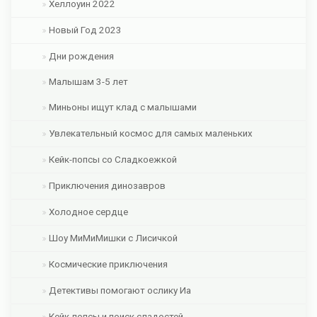
Хеллоуин 2022
Новый Год 2023
Дни рождения
Малышам 3-5 лет
Миньоны ищут клад с малышами
Увлекательный космос для самых маленьких
Кейк-попсы со Сладкоежкой
Приключения динозавров
Холодное сердце
Шоу МиМиМишки с Лисичкой
Космические приключения
Детективы помогают ослику Иа
Кейк-попсы и поиск сладостей