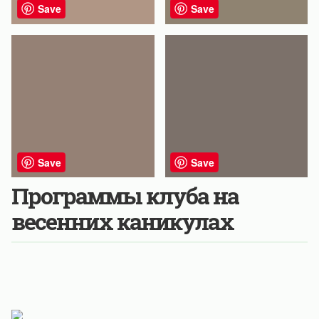
Save
Save
Save
Save
Программы клуба на
весенних каникулах