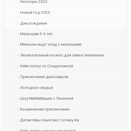
Хеллоуин 2022
Новый Год 2023
Дни рождения
Малышам 3-5 лет
Миньоны ищут клад с малышами
Увлекательный космос для самых маленьких
Кейк-попсы со Сладкоежкой
Приключения динозавров
Холодное сердце
Шоу МиМиМишки с Лисичкой
Космические приключения
Детективы помогают ослику Иа
Кейк-попсы и поиск сладостей