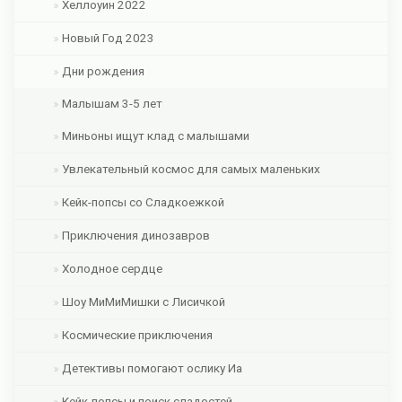
Хеллоуин 2022
Новый Год 2023
Дни рождения
Малышам 3-5 лет
Миньоны ищут клад с малышами
Увлекательный космос для самых маленьких
Кейк-попсы со Сладкоежкой
Приключения динозавров
Холодное сердце
Шоу МиМиМишки с Лисичкой
Космические приключения
Детективы помогают ослику Иа
Кейк-попсы и поиск сладостей