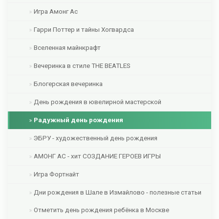
Игра Амонг Ас
Гарри Поттер и тайны Хогвардса
Вселенная майнкрафт
Вечеринка в стиле THE BEATLES
Блогерская вечеринка
День рождения в ювелирной мастерской
Радужный день рождения
ЭБРУ - художественный день рождения
АМОНГ АС - хит СОЗДАНИЕ ГЕРОЕВ ИГРЫ
Игра Фортнайт
Дни рождения в Шале в Измайлово - полезные статьи
Отметить день рождения ребёнка в Москве