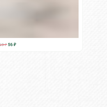
56
₽
69 ₽