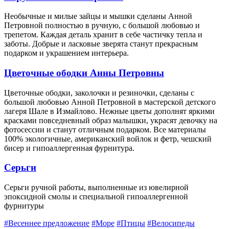
Необычные и милые зайцы и мышки сделаны Анной
Петровной полностью в ручную, с большой любовью и
трепетом. Каждая деталь хранит в себе частичку тепла и
заботы. Добрые и ласковые зверята станут прекрасным
подарком и украшением интерьера.
Цветочные ободки Анны Петровны
Цветочные ободки, заколочки и резиночки, сделаны с
большой любовью Анной Петровной в мастерской детского
лагеря Шале в Измайлово. Нежные цветы дополнят яркими
красками повседневный образ малышки, украсят девочку на
фотосессии и станут отличным подарком. Все материалы
100% экологичные, американский войлок и фетр, чешский
бисер и гипоаллергенная фурнитура.
Серьги
Серьги ручной работы, выполненные из ювелирной
эпоксидной смолы и специальной гипоаллергенной
фурнитуры
#Весеннее предложение
#Море
#Птицы
#Велосипеды